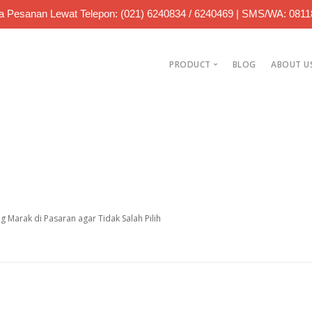
 Pesanan Lewat Telepon: (021) 6240834 / 6240469 | SMS/WA: 081
PRODUCT
BLOG
ABOUT U
Jual Bearing
Jual Roller Chain
Jual Sparepart
ang Marak di Pasaran agar Tidak Salah Pilih