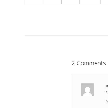
2 Comments
M
6
M