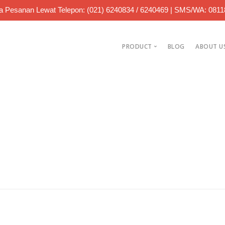
 Pesanan Lewat Telepon: (021) 6240834 / 6240469 | SMS/WA: 081
PRODUCT
BLOG
ABOUT U
Jual Bearing
Jual Roller Chain
Jual Sparepart