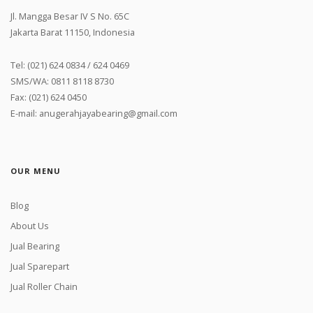
Jl. Mangga Besar IV S No. 65C
Jakarta Barat 11150, Indonesia
Tel: (021) 624 0834 / 624 0469
SMS/WA: 0811 8118 8730
Fax: (021) 624 0450
E-mail: anugerahjayabearing@gmail.com
OUR MENU
Blog
About Us
Jual Bearing
Jual Sparepart
Jual Roller Chain