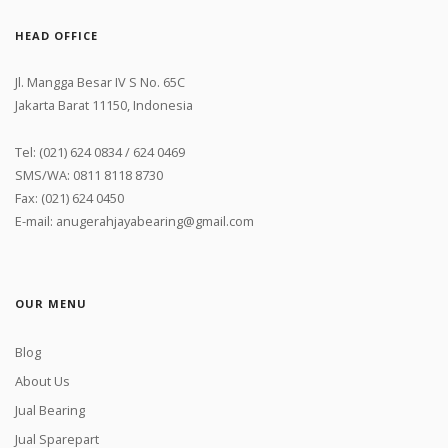
HEAD OFFICE
Jl. Mangga Besar IV S No. 65C
Jakarta Barat 11150, Indonesia
Tel: (021) 624 0834 / 624 0469
SMS/WA: 0811 8118 8730
Fax: (021) 624 0450
E-mail: anugerahjayabearing@gmail.com
OUR MENU
Blog
About Us
Jual Bearing
Jual Sparepart