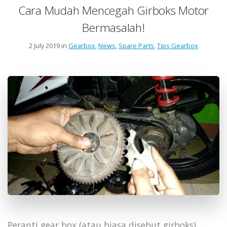
Cara Mudah Mencegah Girboks Motor
Bermasalah!
2 July 2019 in
Gearbox
,
News
,
Spare Parts
,
Tips Gearbox
Peranti gear box (atau biasa disebut girboks)