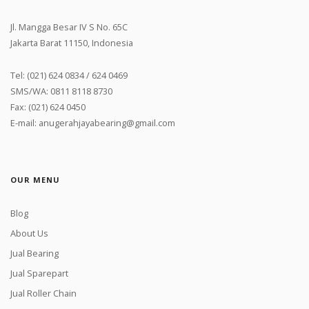
Jl. Mangga Besar IV S No. 65C
Jakarta Barat 11150, Indonesia
Tel: (021) 624 0834 / 624 0469
SMS/WA: 0811 8118 8730
Fax: (021) 624 0450
E-mail: anugerahjayabearing@gmail.com
OUR MENU
Blog
About Us
Jual Bearing
Jual Sparepart
Jual Roller Chain