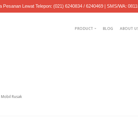
 Pesanan Lewat Telepon: (021) 6240834 / 6240469 | SMS/WA: 081
PRODUCT
BLOG
ABOUT U
Jual Bearing
Jual Roller Chain
Jual Sparepart
n Mobil Rusak