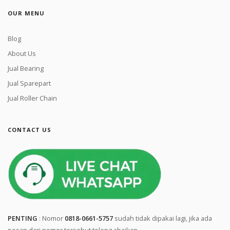
OUR MENU
Blog
About Us
Jual Bearing
Jual Sparepart
Jual Roller Chain
CONTACT US
PENTING
: Nomor
0818-0661-5757
sudah tidak dipakai lagi, jika ada
pesan dari nomor tersebut tolong abaikan