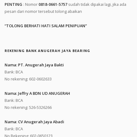
PENTING
: Nomor
0818-0661-5757
sudah tidak dipakai lagi, jika ada
pesan dari nomor tersebut tolong abaikan
“TOLONG BERHATI HATI SALAM PENIPUAN”
REKENING BANK ANUGERAH JAYA BEARING
Nama: PT. Anugerah Jaya Bakti
Bank: BCA
No rekening: 602-0602633
Nama: Jeffry A BDN UD ANUGERAH
Bank: BCA
No rekening: 526-5326266
Nama: CV Anugerah Jaya Abadi
Bank: BCA
No Rekening: 602-0650123