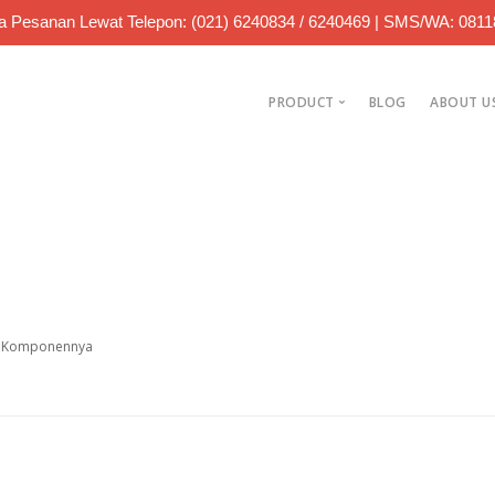
 Pesanan Lewat Telepon: (021) 6240834 / 6240469 | SMS/WA: 081
PRODUCT
BLOG
ABOUT U
Jual Bearing
Jual Roller Chain
Jual Sparepart
an Komponennya