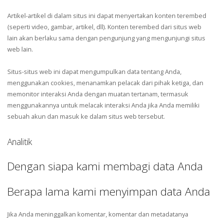
Artikel-artikel di dalam situs ini dapat menyertakan konten terembed
(seperti video, gambar, artikel, dll). Konten terembed dari situs web
lain akan berlaku sama dengan pengunjung yang mengunjungi situs
web lain.
Situs-situs web ini dapat mengumpulkan data tentang Anda,
menggunakan cookies, menanamkan pelacak dari pihak ketiga, dan
memonitor interaksi Anda dengan muatan tertanam, termasuk
menggunakannya untuk melacak interaksi Anda jika Anda memiliki
sebuah akun dan masuk ke dalam situs web tersebut.
Analitik
Dengan siapa kami membagi data Anda
Berapa lama kami menyimpan data Anda
Jika Anda meninggalkan komentar, komentar dan metadatanya