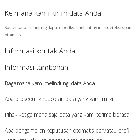
Ke mana kami kirim data Anda
Komentar pengunjung dapat diperiksa melalui layanan deteksi spam
otomatis.
Informasi kontak Anda
Informasi tambahan
Bagaimana kami melindungi data Anda
Apa prosedur kebocoran data yang kami miliki
Pihak ketiga mana saja data yang kami terima berasal
Apa pengambilan keputusan otomatis dan/atau profil